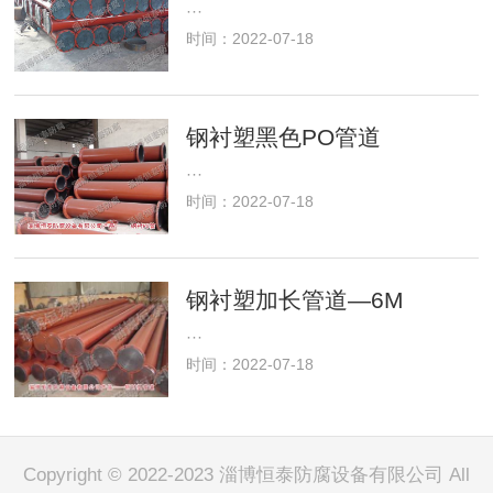
···
时间：2022-07-18
钢衬塑黑色PO管道
···
时间：2022-07-18
钢衬塑加长管道—6M
···
时间：2022-07-18
Copyright © 2022-2023 淄博恒泰防腐设备有限公司 All