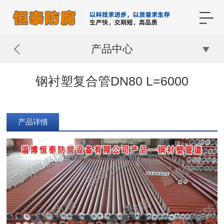
产品中心
钢衬塑复合管DN80 L=6000
产品详情