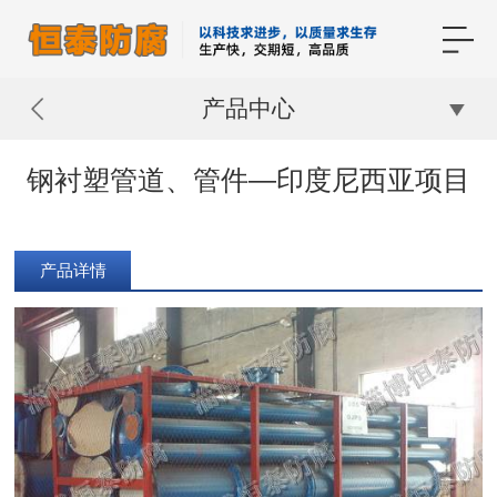
产品中心
钢衬塑管道、管件—印度尼西亚项目
产品详情