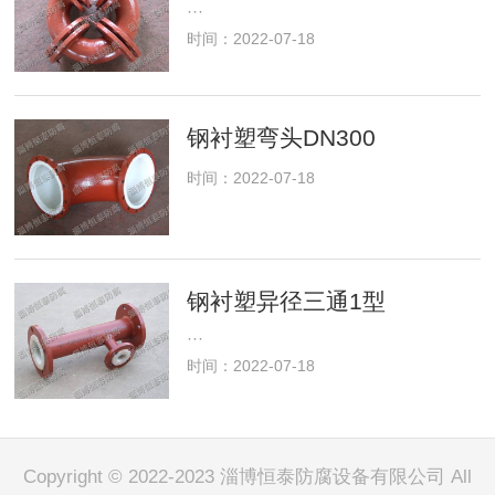
···
时间：2022-07-18
钢衬塑弯头DN300
时间：2022-07-18
钢衬塑异径三通1型
···
时间：2022-07-18
Copyright © 2022-2023 淄博恒泰防腐设备有限公司 All