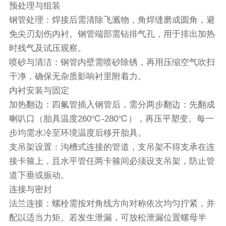
预处理与组装
钢管处理：焊接后需清除飞溅物，角焊缝磨成圆角，避
免尖刃划伤内衬。钢管端部需钻排气孔，用于排出加热
时残气及试压观察。
喷砂与清洁：钢管内壁需喷砂除锈，再用压缩空气吹扫
干净，确保无杂质影响衬里附着力。
内衬安装与固定
加热翻边：四氟管插入钢管后，需分两步翻边：先翻成
喇叭口（胎具温度260℃-280℃），再压平塑变。每一
步均需水冷至环境温度后移开胎具。
支吊架设置：沟槽式连接的管道，支吊架不得支承在连
接卡箍上，且水平管任两卡箍间必须设支吊架，防止管
道下垂或振动。
连接与密封
法兰连接：螺栓需按对角线方向对称依次均匀拧紧，并
配以适当力矩。若发生泄漏，可放松泄漏位置螺母半