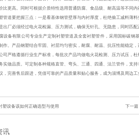
价比更高。同时可根据介质特性选用普通防腐、食品级、耐高温等不同内
塑管道要把握三点：一是看基体钢管壁厚与内衬厚度，杜绝偷工减料薄料
是出厂必须经过电火花检漏、压力测试，确保无针孔、无隐患，同时匹配
腐设备有限公司专业生产定制衬塑管道及全套衬塑管件，采用国标碳钢基体
制作。产品钢塑结合牢固、衬层均匀密实，耐腐、耐温、抗压性能稳定，
公司严格遵循行业生产标准，每批次产品均做电火花检测、压力试压，杜
务实做品质。可定制各种规格直管、弯头、三通、四通、法兰管件，支持
议，完善售后跟进，凭借可靠的产品质量和贴心服务，成为淄博及周边工
衬塑设备该如何正确选型与使用
下一篇
资讯