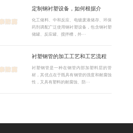
定制钢衬塑设备，如何根据介
质、温度选用衬层工艺，平衡使
化工储料、中和反应、电镀废液储存、环保
用寿命与采购成本？
药剂调配广泛使用钢衬塑设备，包含钢衬塑
储罐、反应罐、搅拌槽，外···
衬塑钢管的加工工艺和工艺流程
介绍
衬塑钢管是一种在钢管内部加塑料层的管
材，其优点在于既具有钢管的强度和耐腐蚀
性，又具有塑料的耐腐蚀、防···