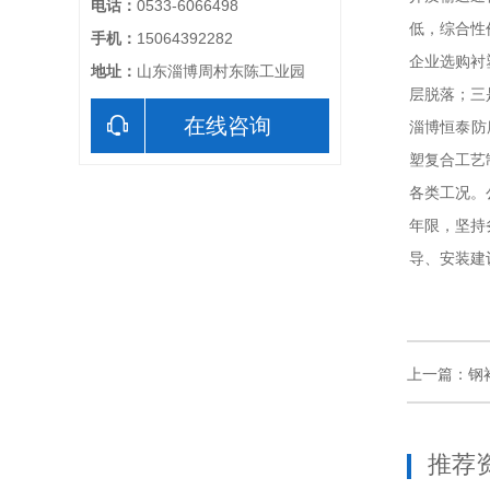
电话：
0533-6066498
低，综合性
手机：
15064392282
企业选购衬
地址：
山东淄博周村东陈工业园
层脱落；三
在线咨询
淄博恒泰防
塑复合工艺
各类工况。
年限，坚持
导、安装建
上一篇：
钢
推荐