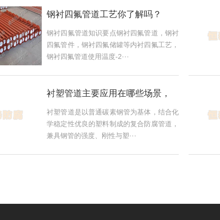
钢衬四氟管道工艺你了解吗？
钢衬四氟管道知识要点钢衬四氟管道，钢衬
四氟管件，钢衬四氟储罐等内衬四氟工艺，
钢衬四氟管道使用温度-2···
衬塑管道主要应用在哪些场景，
使用过程中具备哪些实用优势？
衬塑管道是以普通碳素钢管为基体，结合化
学稳定性优良的塑料制成的复合防腐管道，
兼具钢管的强度、刚性与塑···