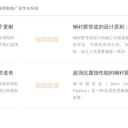
林郭勒电厂化学水车间
个更耐
钢衬胶管道的设计原则
保管道系统的安全性？
耐用性时，
钢衬胶管道设计的核心目标是
是我们淄博
的安全、可靠性和持久性。
标，设计人员需要遵循一系列··
管道有
超强抗腐蚀性能的钢衬
哪些优点？
结构和用处
钢衬胶管道（Steel Lined
我们恒泰防
Pipeline）是一种采用优质
材复···